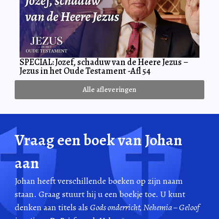
SPECIAL: Jozef, schaduw van de Heere Jezus –
Jezus in het Oude Testament -Afl 54
Alle afleveringen
Vraag een boek van Johan
aan
Johan heeft verschillende boeken op zijn naam
staan. Graag stuurt hij u een boekje toe. U kunt
denken aan titels als
Gods onderricht, Nehemia – Geloof