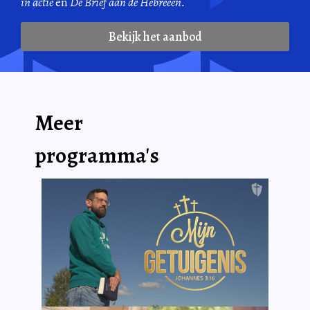
in actie
en
De Brief aan de Hebreeën.
Bekijk het aanbod
Meer
programma's