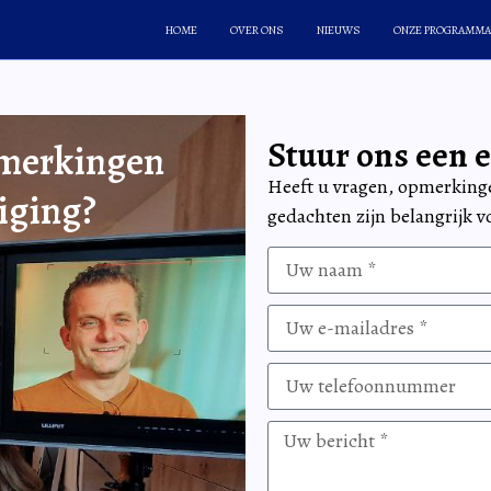
HOME
OVER ONS
NIEUWS
ONZE PROGRAMMA
Stuur ons een 
pmerkingen
Heeft u vragen, opmerkin
iging?
gedachten zijn belangrijk 