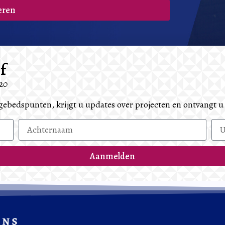
eren
f
-20
n gebedspunten, krijgt u updates over projecten en ontvangt 
Aanmelden