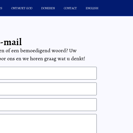
’S
ONTMOET GOD
DONEREN
CONTACT
ENGLISH
e-mail
gen of een bemoedigend woord? Uw
voor ons en we horen graag wat u denkt!