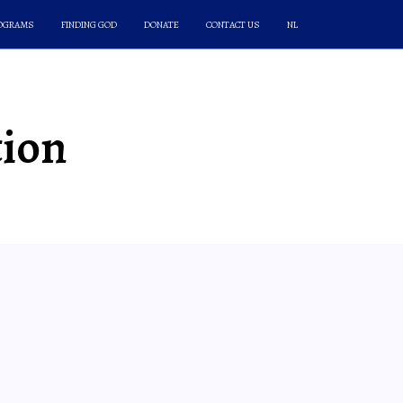
ROGRAMS
FINDING GOD
DONATE
CONTACT US
NL
tion