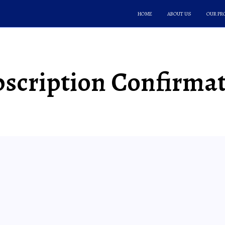
HOME
ABOUT US
OUR P
scription Confirma