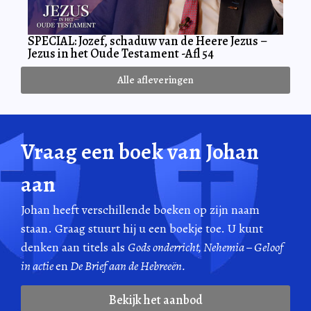
SPECIAL: Jozef, schaduw van de Heere Jezus –
Jezus in het Oude Testament -Afl 54
Alle afleveringen
Vraag een boek van Johan
aan
Johan heeft verschillende boeken op zijn naam
staan. Graag stuurt hij u een boekje toe. U kunt
denken aan titels als
Gods onderricht, Nehemia – Geloof
in actie
en
De Brief aan de Hebreeën.
Bekijk het aanbod