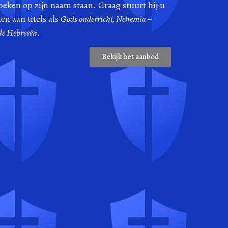
oeken op zijn naam staan. Graag stuurt hij u
en aan titels als
Gods onderricht, Nehemia –
de Hebreeën.
Bekijk het aanbod