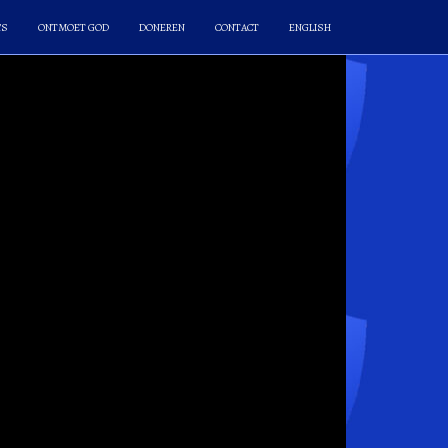
’S
ONTMOET GOD
DONEREN
CONTACT
ENGLISH