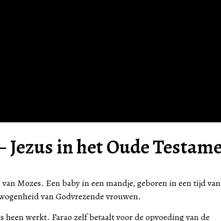
– Jezus in het Oude Testam
 van Mozes. Een baby in een mandje, geboren in een tijd van
ewogenheid van Godvrezende vrouwen.
s heen werkt. Farao zelf betaalt voor de opvoeding van de