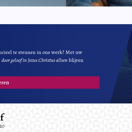
ncieel te steunen in ons werk? Met uw
g
door geloof in Jezus Christus alleen
blijven
eren
f
-20